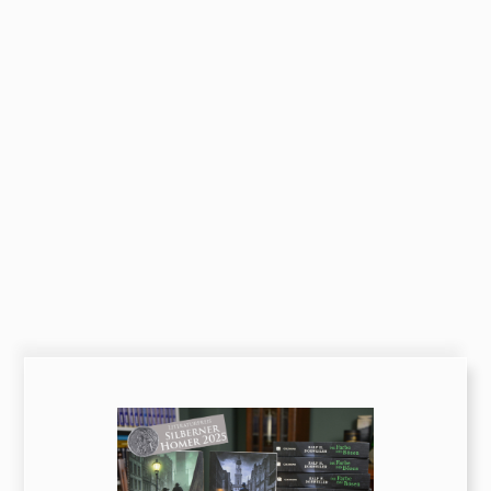
Start
Über uns
News
Mitwirken
Veranstaltungen
Freundeskreis
Stadtbibliothek Gotha
Bitte warten!
Pressemitteilung
Kontakt