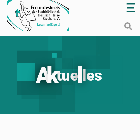
A
k
l
t
u
e
l
e
s