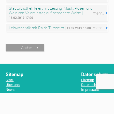
Stadtbibliothek feiert mit Lesung, Musik, Rosen und
mehr
Wein den Valentinstag auf besondere Weise |
15.02.2019 17:00
mehr
Leinwandlyrik mit Ralph Turnheim |
17.02.2019 15:00
Archiv
Sitemap
Datenschutz
Start
Sitemap
Über uns
Datenschutz
News
Impressum
Mitwirken
Mitglied werden
Spenden
Veranstaltungen
Aktuelles