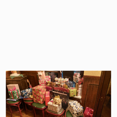
Start
Über uns
News
Mitwirken
Veranstaltungen
Freundeskreis
Stadtbibliothek Gotha
Bitte warten!