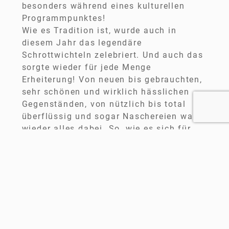
besonders während eines kulturellen
Programmpunktes!
Wie es Tradition ist, wurde auch in
diesem Jahr das legendäre
Schrottwichteln zelebriert. Und auch das
sorgte wieder für jede Menge
Erheiterung! Von neuen bis gebrauchten,
sehr schönen und wirklich hässlichen
Gegenständen, von nützlich bis total
überflüssig und sogar Naschereien war
wieder alles dabei. So, wie es sich für
ein Schrottwichteln gehört.
Die Stimmung war großartig und alle
hatten ihren Spaß.
So, liebe Vereinsmitglieder, geht ein
weiteres Jahr in die Geschichtsbücher
ein, und wir freuen uns schon darauf,
beim nächsten Fest wieder gemeinsam
zu lachen, zu essen und in Gemeinschaft