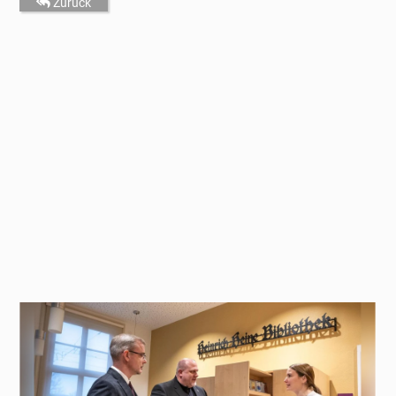
Zurück
Start
Über uns
News
Mitwirken