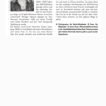
Veranstaltungen
Freundeskreis
Stadtbibliothek Gotha
Bitte warten!
Pressemitteilung
Kontakt