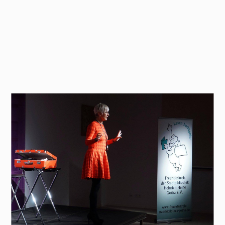
Start
Über uns
News
Mitwirken
Veranstaltungen
Freundeskreis
Stadtbibliothek Gotha
Bitte warten!
Pressemitteilung