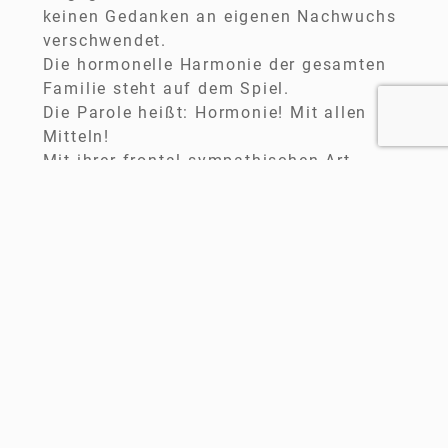
keinen Gedanken an eigenen Nachwuchs
verschwendet.
Die hormonelle Harmonie der gesamten
Familie steht auf dem Spiel.
Die Parole heißt: Hormonie! Mit allen
Mitteln!
Mit ihrer frontal-sympathischen Art,
gepaart mit ihrem authentischen Witz
meistert Tatjana Meissner den
Balanceakt zwischen Frivolität und
Realität, Selbstironie und Melancholie,
Gänsehaut und Lachkrampf – immer
professionell, immer frech und vor allem
immer ganz nah dran, an ihren
Zuschauern.
14.03.2019 19:00
Info
Stadtbibliothek Gotha