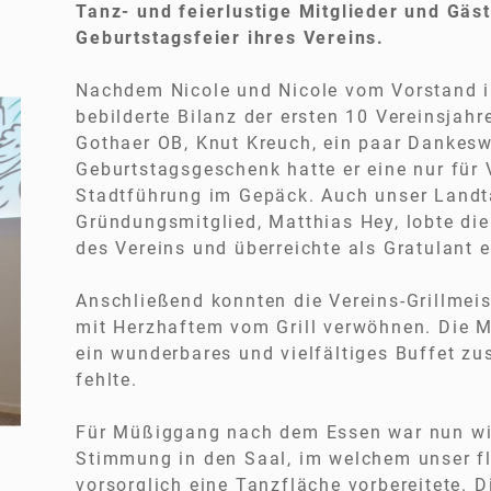
Tanz- und feierlustige Mitglieder und Gäst
Geburtstagsfeier ihres Vereins.
Nachdem Nicole und Nicole vom Vorstand in
bebilderte Bilanz der ersten 10 Vereinsjahr
Gothaer OB, Knut Kreuch, ein paar Dankesw
Geburtstagsgeschenk hatte er eine nur für 
Stadtführung im Gepäck. Auch unser Land
Gründungsmitglied, Matthias Hey, lobte die
des Vereins und überreichte als Gratulant 
Anschließend konnten die Vereins-Grillmei
mit Herzhaftem vom Grill verwöhnen. Die M
ein wunderbares und vielfältiges Buffet zu
Freundeskreis
fehlte.
Stadtbibliothek Gotha
Bitte warten!
Für Müßiggang nach dem Essen war nun wirk
Stimmung in den Saal, im welchem unser f
vorsorglich eine Tanzfläche vorbereitete. 